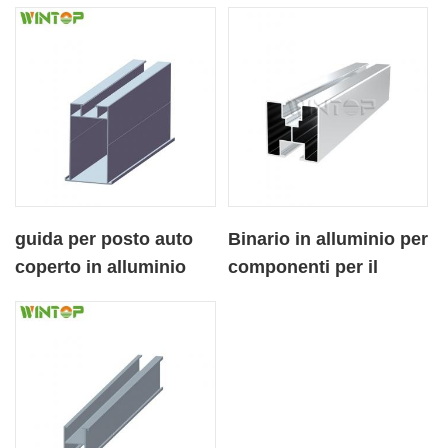
solare OEM per la
in alluminio
Corea
guida per posto auto
Binario in alluminio per
coperto in alluminio
componenti per il
componente staffa
montaggio rapido su
solare ordine
tetto fotovoltaico
all'ingrosso