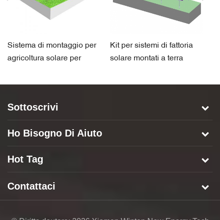
Sistema di montaggio per
Kit per sistemi di fattoria
Su
agricoltura solare per
solare montati a terra
fo
l'agricoltura
so
Sottoscrivi
Ho Bisogno Di Aiuto
Hot Tag
Contattaci