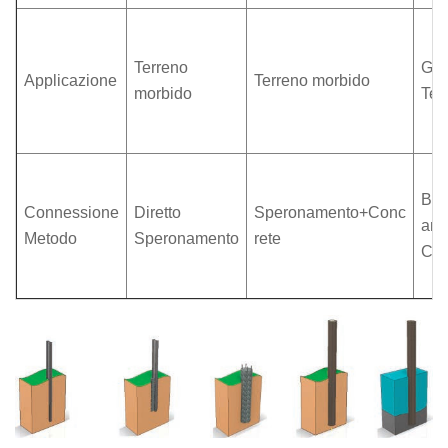
Terreno
Ghi
Applicazione
Terreno morbido
morbido
Ter
Bul
Connessione
Diretto
Speronamento+Conc
anc
Metodo
Speronamento
rete
Con