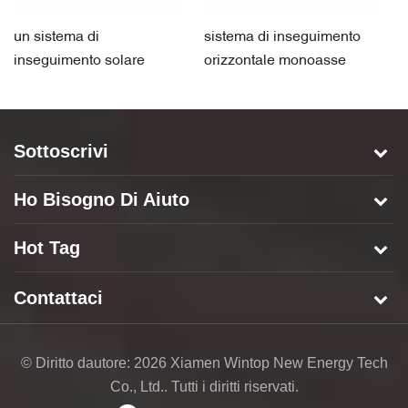
un sistema di
sistema di inseguimento
si
inseguimento solare
orizzontale monoasse
s
orizzontale ad asse
multi-drive a doppio ritratto
or
singolo verticale
ri
Sottoscrivi
Ho Bisogno Di Aiuto
Hot Tag
Contattaci
© Diritto dautore: 2026 Xiamen Wintop New Energy Tech
Co., Ltd.. Tutti i diritti riservati.