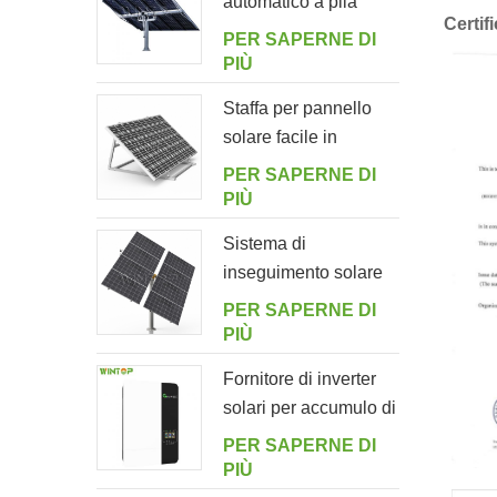
automatico a pila
Certif
singola con 10
PER SAPERNE DI
pannelli fotovoltaici
PIÙ
Staffa per pannello
solare facile in
alluminio regolabile
PER SAPERNE DI
ad angolo per
PIÙ
giardino
Sistema di
inseguimento solare
intelligente a doppia
PER SAPERNE DI
fila a palo singolo
PIÙ
Fornitore di inverter
solari per accumulo di
energia off-grid
PER SAPERNE DI
5000ES
PIÙ