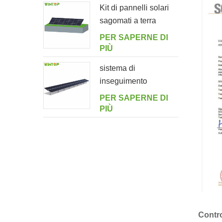
Kit di pannelli solari
sagomati a terra
PER SAPERNE DI
PIÙ
sistema di
inseguimento
orizzontale monoasse
PER SAPERNE DI
multi-drive a doppio
PIÙ
ritratto
Contro