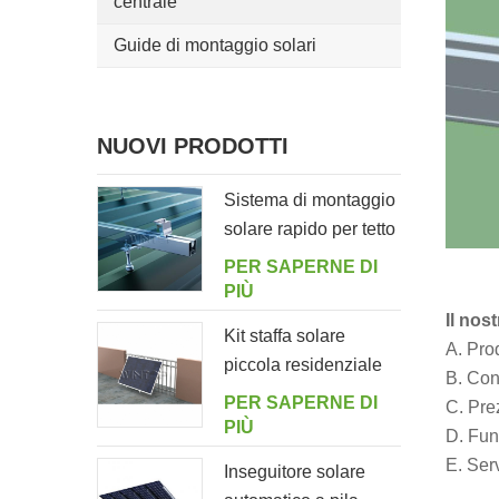
centrale
Guide di montaggio solari
NUOVI PRODOTTI
Sistema di montaggio
solare rapido per tetto
in lamiera con bullone
PER SAPERNE DI
di sospensione
PIÙ
Il nos
Kit staffa solare
A. Prod
piccola residenziale
B. Cont
per balcone
PER SAPERNE DI
C. Pre
domestico
PIÙ
D. Fun
E. Serv
Inseguitore solare