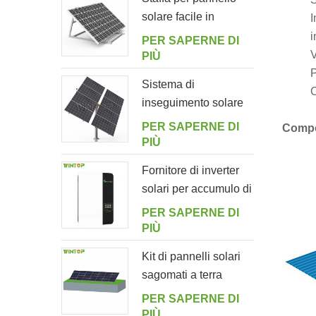
solare facile in
I
alluminio regolabile
i
PER SAPERNE DI
ad angolo per
V
PIÙ
giardino
P
Sistema di
C
inseguimento solare
intelligente a doppia
PER SAPERNE DI
Compo
fila a palo singolo
PIÙ
Fornitore di inverter
solari per accumulo di
energia off-grid
PER SAPERNE DI
5000ES
PIÙ
Kit di pannelli solari
sagomati a terra
PER SAPERNE DI
PIÙ