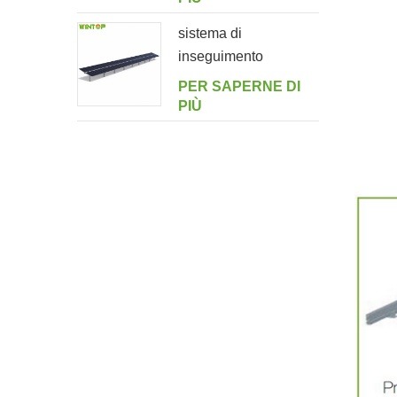
sistema di
inseguimento
orizzontale monoasse
PER SAPERNE DI
multi-drive a doppio
PIÙ
ritratto