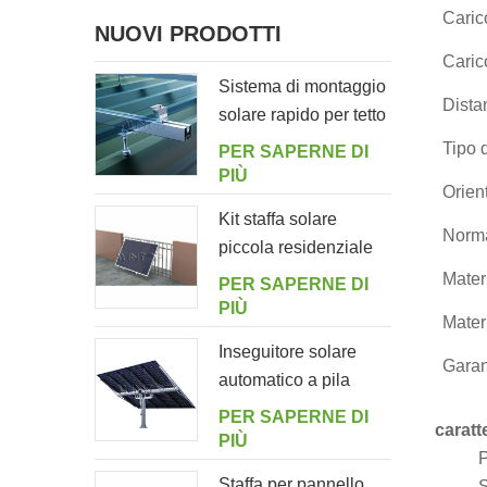
Caric
NUOVI PRODOTTI
Caric
Sistema di montaggio
Dista
solare rapido per tetto
in lamiera con bullone
Tipo 
PER SAPERNE DI
di sospensione
PIÙ
Orien
Kit staffa solare
Norma
piccola residenziale
per balcone
Materi
PER SAPERNE DI
domestico
PIÙ
Materi
Inseguitore solare
Garan
automatico a pila
singola con 10
PER SAPERNE DI
caratt
pannelli fotovoltaici
PIÙ
P
Staffa per pannello
S