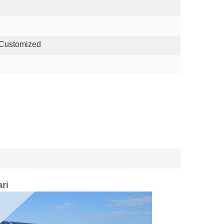
 Customized
ri