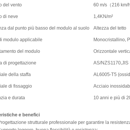
o del vento
60 m/s（216 km/h
o di neve
1,4KN/m²
nza dal punto più basso del modulo al suolo
Altezza del tetto
di modulo applicabile
Monocristallino, P
tamento del modulo
Orizzontale vertic
 di progettazione
AS/NZS1170,JIS
ale della staffa
AL6005-T5 (ossid
ale di fissaggio
Acciaio inossida
zia e durata
10 anni e più di 2
eristiche e benefici
rogettazione strutturale professionale per garantire la resistenza
upporto leggero, buona flessibilità e resistenza;