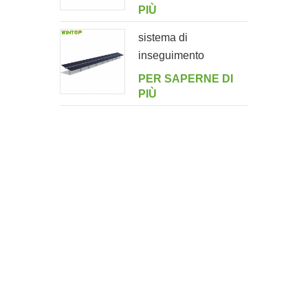
PIÙ
sistema di
inseguimento
orizzontale monoasse
PER SAPERNE DI
multi-drive a doppio
PIÙ
ritratto