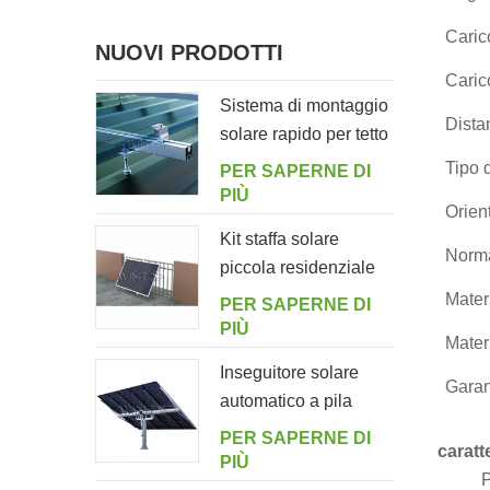
Caric
NUOVI PRODOTTI
Caric
Sistema di montaggio
Dista
solare rapido per tetto
in lamiera con bullone
Tipo 
PER SAPERNE DI
di sospensione
PIÙ
Orien
Kit staffa solare
Norma
piccola residenziale
per balcone
Materi
PER SAPERNE DI
domestico
PIÙ
Materi
Inseguitore solare
Garan
automatico a pila
singola con 10
PER SAPERNE DI
caratt
pannelli fotovoltaici
PIÙ
P