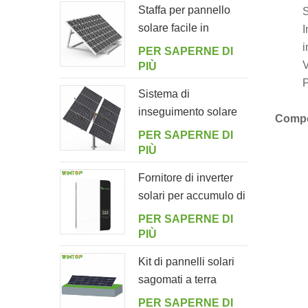
Staffa per pannello
S
solare facile in
I
alluminio regolabile
i
PER SAPERNE DI
ad angolo per
V
PIÙ
giardino
P
Sistema di
inseguimento solare
Compo
intelligente a doppia
PER SAPERNE DI
fila a palo singolo
PIÙ
Fornitore di inverter
solari per accumulo di
energia off-grid
PER SAPERNE DI
5000ES
PIÙ
Kit di pannelli solari
sagomati a terra
PER SAPERNE DI