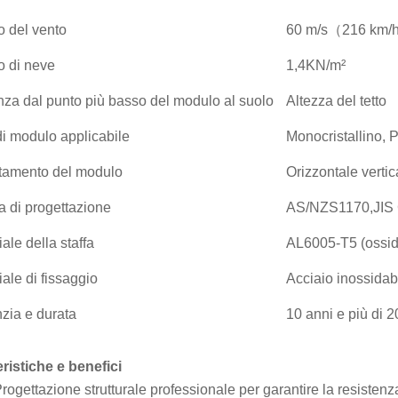
o del vento
60 m/s（216 km/h
o di neve
1,4KN/m²
nza dal punto più basso del modulo al suolo
Altezza del tetto
di modulo applicabile
Monocristallino, P
tamento del modulo
Orizzontale vertic
 di progettazione
AS/NZS1170,JIS
ale della staffa
AL6005-T5 (ossid
ale di fissaggio
Acciaio inossida
zia e durata
10 anni e più di 2
eristiche e benefici
rogettazione strutturale professionale per garantire la resistenza