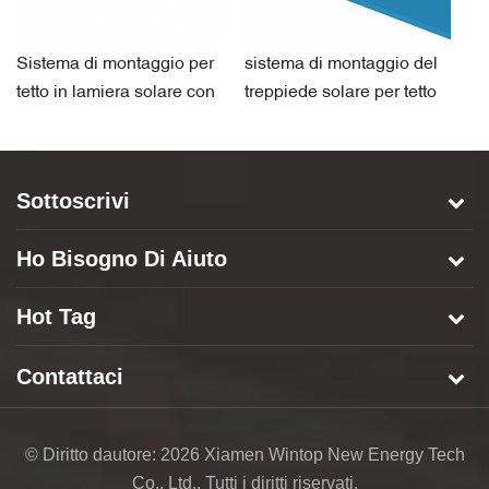
Sistema di montaggio per
sistema di montaggio del
si
tetto in lamiera solare con
treppiede solare per tetto
m
morsetto
in lamiera
pe
Sottoscrivi
Ho Bisogno Di Aiuto
Hot Tag
Contattaci
© Diritto dautore: 2026 Xiamen Wintop New Energy Tech
Co., Ltd.. Tutti i diritti riservati.