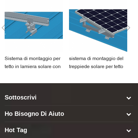
Sistema di montaggio per
sistema di montaggio del
si
tetto in lamiera solare con
treppiede solare per tetto
m
morsetto
in lamiera
pe
Sottoscrivi
Ho Bisogno Di Aiuto
Hot Tag