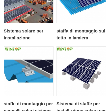
Sistema solare per
staffa di montaggio sul
installazione
tetto in lamiera
fotovoltaica montato
regolabile per pannelli
su tetto in lamiera
solari
staffe di montaggio per
Sistema di staffe per
pannelli solari sistema
installazione solare per