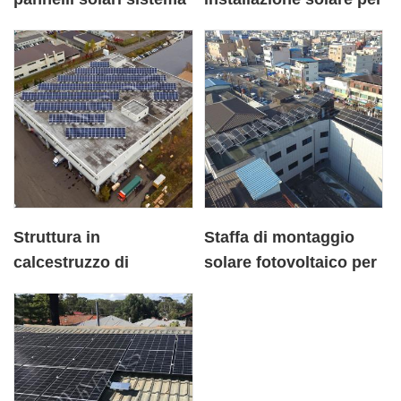
trackless per tetto in
tetto a falde
metallo
Struttura in
Staffa di montaggio
calcestruzzo di
solare fotovoltaico per
scaffalature per
tetto piano in cemento
pannelli fotovoltaici a
coreano
tetto piano