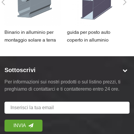
Binario in alluminio per
guida per posto auto
ac
montaggio solare a terra
coperto in alluminio
mo
componente staffa solare
ordine all'ingrosso
Sottoscrivi
Per informazioni sui nostri prodotti o sul listino prezzi, ti
preghiamo di contattarci e ti contatteremo entro 24 ore.