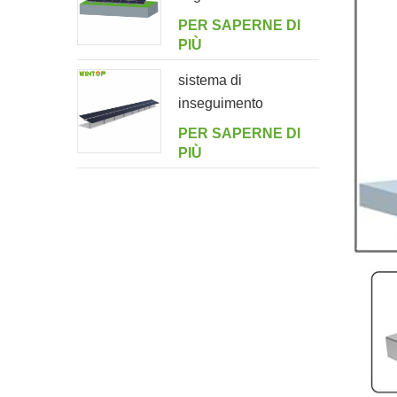
PER SAPERNE DI
PIÙ
sistema di
inseguimento
orizzontale monoasse
PER SAPERNE DI
multi-drive a doppio
PIÙ
ritratto