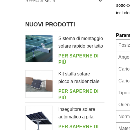
Accessori Solari
sotto-c
includo
NUOVI PRODOTTI
Parame
Sistema di montaggio
Posiz
solare rapido per tetto
in lamiera con bullone
PER SAPERNE DI
Angol
di sospensione
PIÙ
Caric
Kit staffa solare
Caric
piccola residenziale
per balcone
PER SAPERNE DI
Tipo 
domestico
PIÙ
Orien
Inseguitore solare
Norma
automatico a pila
singola con 10
PER SAPERNE DI
Materi