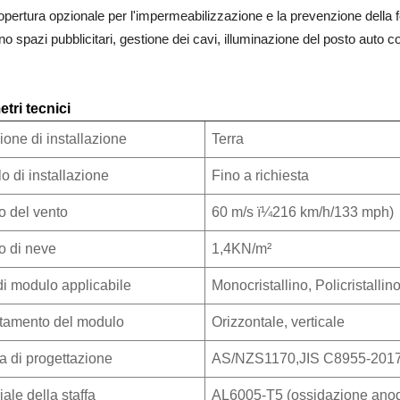
opertura opzionale per l'impermeabilizzazione e la prevenzione della fo
no spazi pubblicitari, gestione dei cavi, illuminazione del posto auto c
tri tecnici
ione di installazione
Terra
o di installazione
Fino a richiesta
o del vento
60 m/s ï¼216 km/h/133 mph)
o di neve
1,4KN/m²
di modulo applicabile
Monocristallino, Policristallin
tamento del modulo
Orizzontale, verticale
 di progettazione
AS/NZS1170,JIS C8955-201
ale della staffa
AL6005-T5 (ossidazione anod