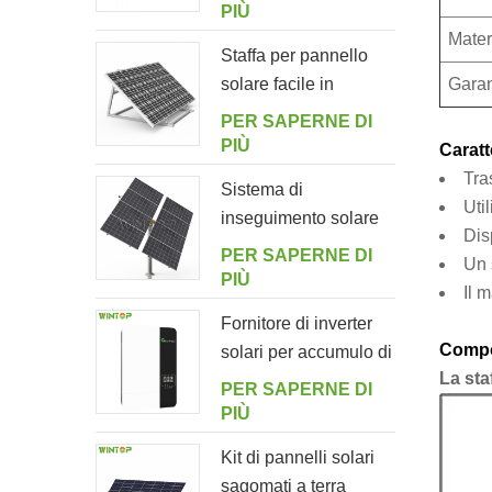
pannelli fotovoltaici
PIÙ
Mater
Staffa per pannello
solare facile in
Garan
alluminio regolabile
PER SAPERNE DI
ad angolo per
PIÙ
Caratt
giardino
Tra
Sistema di
Uti
inseguimento solare
Dis
intelligente a doppia
PER SAPERNE DI
Un 
fila a palo singolo
PIÙ
Il 
Fornitore di inverter
Compo
solari per accumulo di
La sta
energia off-grid
PER SAPERNE DI
5000ES
PIÙ
Kit di pannelli solari
sagomati a terra