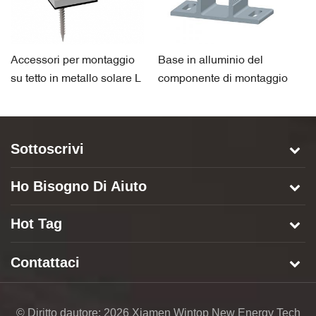
Accessori per montaggio
Base in alluminio del
C
su tetto in metallo solare L
componente di montaggio
so
Foot
solare a terra
al
Sottoscrivi
Ho Bisogno Di Aiuto
Hot Tag
Contattaci
© Diritto dautore: 2026 Xiamen Wintop New Energy Tech