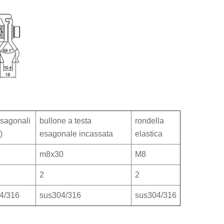
esagonali
bullone a testa
rondella
)
esagonale incassata
elastica
m8x30
M8
2
2
4/316
sus304/316
sus304/316