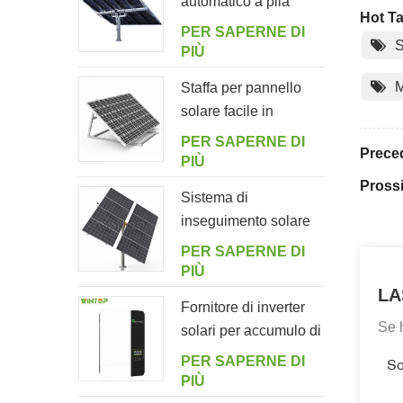
automatico a pila
Hot Ta
singola con 10
PER SAPERNE DI
S
pannelli fotovoltaici
PIÙ
M
Staffa per pannello
solare facile in
alluminio regolabile
PER SAPERNE DI
Prece
ad angolo per
PIÙ
giardino
Pross
Sistema di
inseguimento solare
intelligente a doppia
PER SAPERNE DI
fila a palo singolo
PIÙ
LA
Fornitore di inverter
Se 
solari per accumulo di
energia off-grid
PER SAPERNE DI
So
5000ES
PIÙ