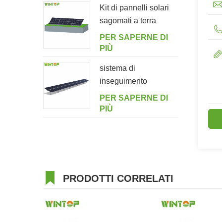
Kit di pannelli solari
sagomati a terra
PER SAPERNE DI
PIÙ
sistema di
inseguimento
orizzontale monoasse
PER SAPERNE DI
multi-drive a doppio
PIÙ
ritratto
PRODOTTI CORRELATI