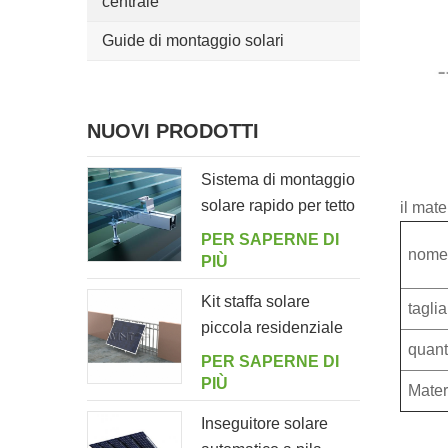
centrale
Guide di montaggio solari
NUOVI PRODOTTI
Sistema di montaggio
solare rapido per tetto
il mate
in lamiera con bullone
PER SAPERNE DI
nome
di sospensione
PIÙ
Kit staffa solare
taglia
piccola residenziale
quant
per balcone
PER SAPERNE DI
domestico
PIÙ
Mater
Inseguitore solare