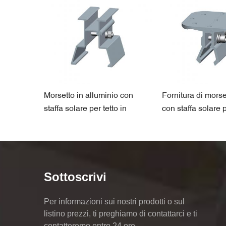
componente
Morsetto in alluminio con
Fornitura di morset
lature
staffa solare per tetto in
con staffa solare p
r
lamiera dalla Cina
lamiera
Sottoscrivi
Per informazioni sui nostri prodotti o sul
listino prezzi, ti preghiamo di contattarci e ti
contatteremo entro 24 ore.