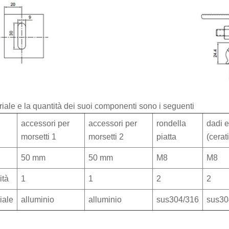
riale e la quantità dei suoi componenti sono i seguenti
accessori per
accessori per
rondella
dadi 
morsetti 1
morsetti 2
piatta
(cerati
50 mm
50 mm
M8
M8
ità
1
1
2
2
iale
alluminio
alluminio
sus304/316
sus30