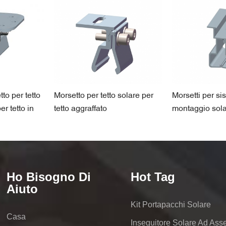
to per tetto
Morsetto per tetto solare per
Morsetti per si
er tetto in
tetto aggraffato
montaggio solar
metallo
Ho Bisogno Di
Hot Tag
Aiuto
Kit Portapacchi Solare
Casa
Inseguitore Solare Ad Ass