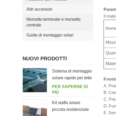
Altri accessori
Parame
Il mate
Morsetto terminale e morsetto
centrale
Nom
Guide di montaggio solari
Misur
Quant
NUOVI PRODOTTI
Mater
Sistema di montaggio
solare rapido per tetto
Il nos
in lamiera con bullone
A. Prod
PER SAPERNE DI
di sospensione
PIÙ
B. Cont
C. Pre
Kit staffa solare
D. Fun
piccola residenziale
E. Serv