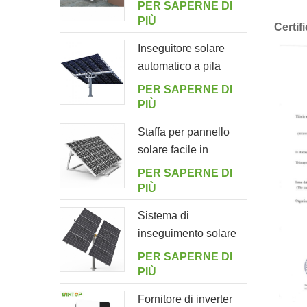
per balcone
PER SAPERNE DI
domestico
PIÙ
Certif
Inseguitore solare
automatico a pila
singola con 10
PER SAPERNE DI
pannelli fotovoltaici
PIÙ
Staffa per pannello
solare facile in
alluminio regolabile
PER SAPERNE DI
ad angolo per
PIÙ
giardino
Sistema di
inseguimento solare
intelligente a doppia
PER SAPERNE DI
fila a palo singolo
PIÙ
Fornitore di inverter