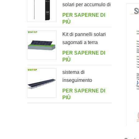
solari per accumulo di
energia off-grid
PER SAPERNE DI
5000ES
PIÙ
Kit di pannelli solari
sagomati a terra
PER SAPERNE DI
PIÙ
sistema di
inseguimento
orizzontale monoasse
PER SAPERNE DI
multi-drive a doppio
PIÙ
ritratto