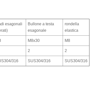
di esagonali
Bullone a testa
rondella
rati)
esagonale
elastica
8
M8x30
M8
2
2
S304/316
SUS304/316
SUS304/316