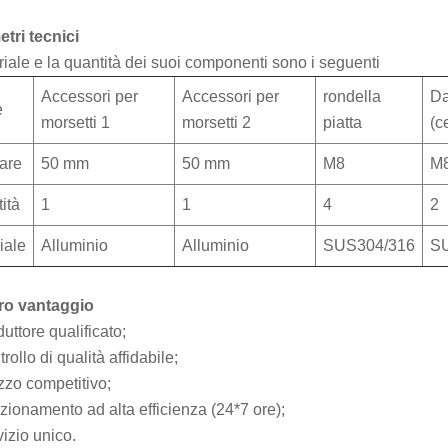
tri tecnici
riale e la quantità dei suoi componenti sono i seguenti
Accessori per
Accessori per
rondella
Da
e
morsetti 1
morsetti 2
piatta
(ce
are
50 mm
50 mm
M8
M
ità
1
1
4
2
iale
Alluminio
Alluminio
SUS304/316
SU
tro vantaggio
uttore qualificato;
rollo di qualità affidabile;
zzo competitivo;
zionamento ad alta efficienza (24*7 ore);
izio unico.