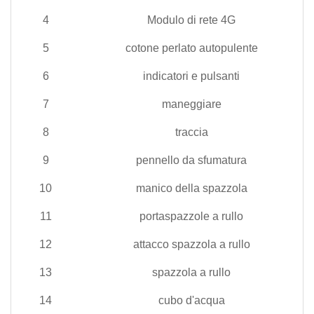
4
Modulo di rete 4G
5
cotone perlato autopulente
6
indicatori e pulsanti
7
maneggiare
8
traccia
9
pennello da sfumatura
10
manico della spazzola
11
portaspazzole a rullo
12
attacco spazzola a rullo
13
spazzola a rullo
14
cubo d'acqua