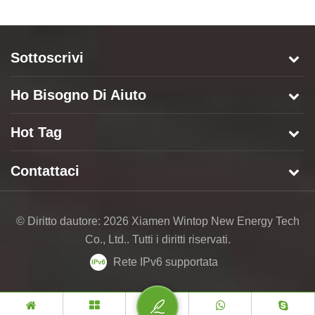
pannelli solari
autonomo multifunzionale
d
Sottoscrivi
Ho Bisogno Di Aiuto
Hot Tag
Contattaci
© Diritto dautore: 2026 Xiamen Wintop New Energy Tech
Co., Ltd.. Tutti i diritti riservati.
Rete IPv6 supportata