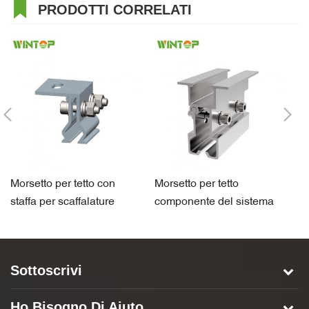
PRODOTTI CORRELATI
Morsetto per tetto con
Morsetto per tetto
Mo
staffa per scaffalature
componente del sistema
st
fotovoltaiche in alluminio
di scaffalature solari in
la
per tetto con aggraffatura
alluminio per esportazione
Sottoscrivi
Ho Bisogno Di Aiuto