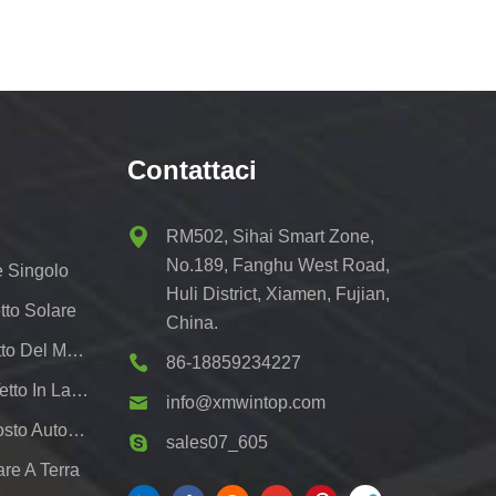
Contattaci
RM502, Sihai Smart Zone,
No.189, Fanghu West Road,
e Singolo
Huli District, Xiamen, Fujian,
tto Solare
China.
Scaffalatura Solare Del Tetto Del Metallo
86-18859234227
Sistemi Di Montaggio Su Tetto In Lamiera Fotovoltaica
info@xmwintop.com
Staffa Di Montaggio Per Posto Auto Coperto Solare Residenziale
sales07_605
re A Terra