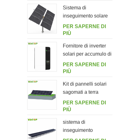
giardino
Sistema di
inseguimento solare
intelligente a doppia
PER SAPERNE DI
fila a palo singolo
PIÙ
Fornitore di inverter
solari per accumulo di
energia off-grid
PER SAPERNE DI
5000ES
PIÙ
Kit di pannelli solari
sagomati a terra
PER SAPERNE DI
PIÙ
sistema di
inseguimento
orizzontale monoasse