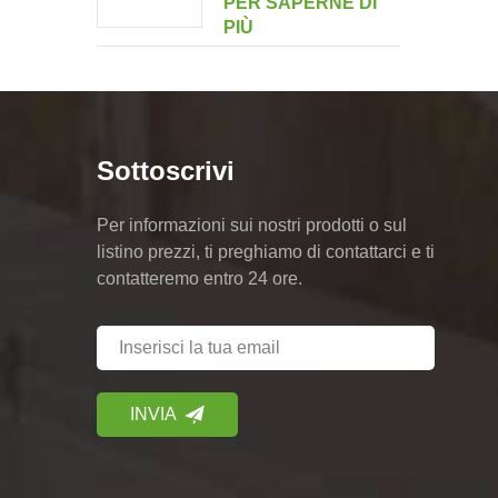
PER SAPERNE DI
multi-drive a doppio
PIÙ
ritratto
Sottoscrivi
Per informazioni sui nostri prodotti o sul
listino prezzi, ti preghiamo di contattarci e ti
contatteremo entro 24 ore.