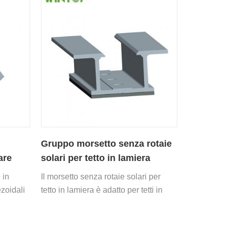
Gruppo morsetto senza rotaie
are
solari per tetto in lamiera
 in
Il morsetto senza rotaie solari per
ezoidali
tetto in lamiera è adatto per tetti in
ture per
lamiera trapezoidale senza
ono
installazione di binari.