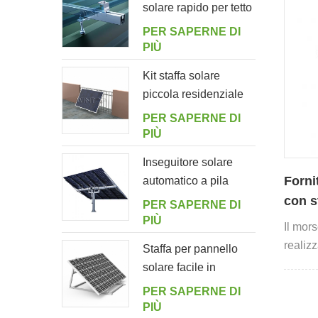
solare rapido per tetto
in lamiera con bullone
PER SAPERNE DI
di sospensione
PIÙ
Kit staffa solare
piccola residenziale
per balcone
PER SAPERNE DI
domestico
PIÙ
Inseguitore solare
Forni
automatico a pila
singola con 10
con s
PER SAPERNE DI
pannelli fotovoltaici
lamie
PIÙ
Il mors
realizz
Staffa per pannello
SUS304
solare facile in
materia
alluminio regolabile
PER SAPERNE DI
ad angolo per
PIÙ