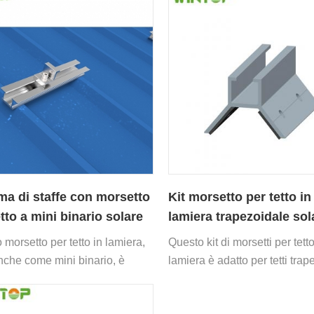
ma di staffe con morsetto
Kit morsetto per tetto in
etto a mini binario solare
lamiera trapezoidale sol
etto in metallo
convenzionale
 morsetto per tetto in lamiera,
Questo kit di morsetti per tetto
nche come mini binario, è
lamiera è adatto per tetti trap
 e comodo da installare.
in metallo, sistemi di scaffala
il montaggio solare che poss