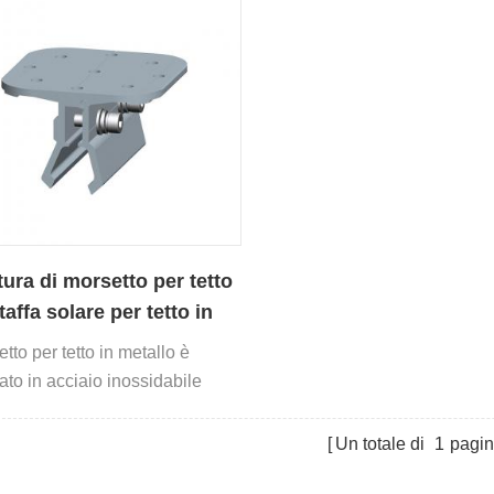
essere utilizzati senza binari.
tura di morsetto per tetto
taffa solare per tetto in
ra
etto per tetto in metallo è
ato in acciaio inossidabile
, alluminio AL6005-T5 e altri
li.
Un totale di
1
pagi