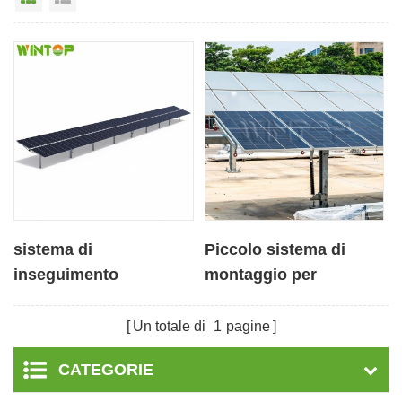
sistema di
Piccolo sistema di
inseguimento
montaggio per
orizzontale monoasse
inseguitore di pannelli
multi-drive a doppio
solari ad asse singolo
Un totale di
1
pagine
ritratto
CATEGORIE