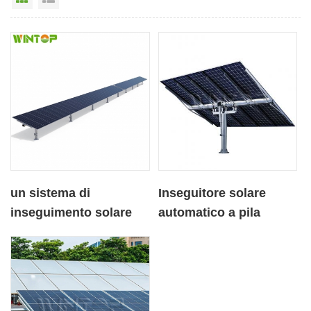
un sistema di
Inseguitore solare
inseguimento solare
automatico a pila
orizzontale ad asse
singola con 10 pannelli
singolo verticale
fotovoltaici