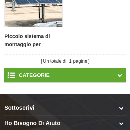
Piccolo sistema di
montaggio per
inseguitore di pannelli
solari ad asse singolo
Un totale di
1
pagine
CATEGORIE
Sottoscrivi
Ho Bisogno Di Aiuto