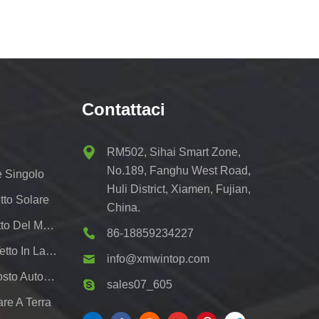
Contattaci
RM502, Sihai Smart Zone,
No.189, Fanghu West Road,
e Singolo
Huli District, Xiamen, Fujian,
tto Solare
China.
Scaffalatura Solare Del Tetto Del Metallo
86-18859234227
Sistemi Di Montaggio Su Tetto In Lamiera Fotovoltaica
info@xmwintop.com
Staffa Di Montaggio Per Posto Auto Coperto Solare Residenziale
sales07_605
re A Terra