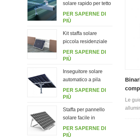
solare rapido per tetto
in lamiera con bullone
PER SAPERNE DI
di sospensione
PIÙ
Kit staffa solare
piccola residenziale
per balcone
PER SAPERNE DI
domestico
PIÙ
Inseguitore solare
Binar
automatico a pila
singola con 10
compo
PER SAPERNE DI
pannelli fotovoltaici
rapid
PIÙ
Le guid
allumi
Staffa per pannello
essere 
solare facile in
ganci e
alluminio regolabile
PER SAPERNE DI
ad angolo per
PIÙ