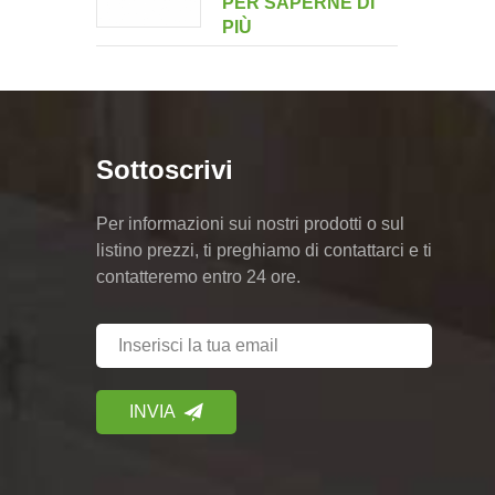
PER SAPERNE DI
multi-drive a doppio
PIÙ
ritratto
Sottoscrivi
Per informazioni sui nostri prodotti o sul
listino prezzi, ti preghiamo di contattarci e ti
contatteremo entro 24 ore.