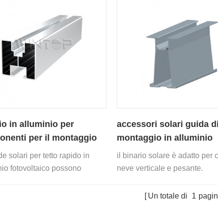
io in alluminio per
accessori solari guida d
nenti per il montaggio
montaggio in alluminio
o su tetto fotovoltaico
e solari per tetto rapido in
il binario solare è adatto per 
nio fotovoltaico possono
neve verticale e pesante.
utilizzate con una varietà di
 fissaggi per tetti.
Un totale di
1
pagi