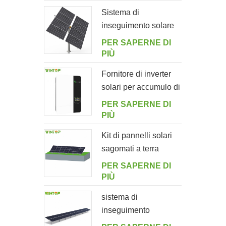
giardino
Sistema di
inseguimento solare
intelligente a doppia
PER SAPERNE DI
fila a palo singolo
PIÙ
Fornitore di inverter
solari per accumulo di
energia off-grid
PER SAPERNE DI
5000ES
PIÙ
Kit di pannelli solari
sagomati a terra
PER SAPERNE DI
PIÙ
sistema di
inseguimento
orizzontale monoasse