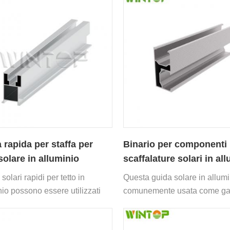
 rapida per staffa per
Binario per componenti 
 solare in alluminio
scaffalature solari in al
i solari rapidi per tetto in
Questa guida solare in allumi
nio possono essere utilizzati
comunemente usata come ga
 varietà di ganci e dispositivi
abbinato e sistema di montag
to.
pannello solare con piede a L