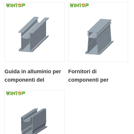
staffa di montaggio
alluminio
solare
Guida in alluminio per
Fornitori di
componenti del
componenti per
sistema a montaggio
scaffalature solari in
solare piccolo
alluminio