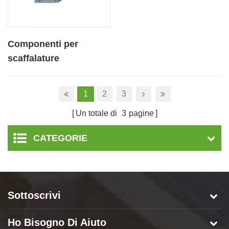
Componenti per
scaffalature
fotovoltaiche
personalizzate in
1
2
3
alluminio Flat Rail
Un totale di
3
pagine
CATEGORIE
Sottoscrivi
Ho Bisogno Di Aiuto