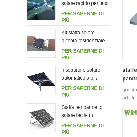
solare rapido per tetto
in lamiera con bullone
PER SAPERNE DI
di sospensione
PIÙ
Kit staffa solare
piccola residenziale
per balcone
PER SAPERNE DI
domestico
PIÙ
staff
Inseguitore solare
automatico a pila
panne
singola con 10
comp
PER SAPERNE DI
questo
pannelli fotovoltaici
PIÙ
adatto 
Staffa per pannello
solare facile in
alluminio regolabile
PER SAPERNE DI
ad angolo per
PIÙ