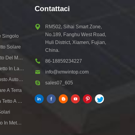
Contattaci
RM502, Sihai Smart Zone,
No.189, Fanghu West Road,
e Singolo
Huli District, Xiamen, Fujian,
tto Solare
China.
Scaffalatura Solare Del Tetto Del Metallo
86-18859234227
Sistemi Di Montaggio Su Tetto In Lamiera Fotovoltaica
info@xmwintop.com
Staffa Di Montaggio Per Posto Auto Coperto Solare Residenziale
sales07_605
re A Terra
Sistema Di Scaffalature Da Tetto A Pannelli Solari
Solari
Scaffalature Solari Per Tetto In Metallo