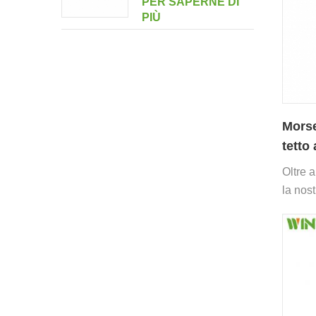
PER SAPERNE DI
multi-drive a doppio
PIÙ
ritratto
Morse
tetto
Oltre a
la nos
varietà 
sistem
solari 