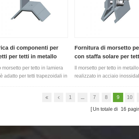
ica di componenti per
Fornitura di morsetto pe
ti per tetti in metallo
con staffa solare per tet
e
lamiera
 morsetto per tetto in lamiera
Il morsetto per tetto in metallo
è adatto per tetti trapezoidali in
realizzato in acciaio inossida
, fissaggio rapido, facile
SUS304, alluminio AL6005-T5
azione.
materiali.
1
...
7
8
9
10
Un totale di
16
pagi