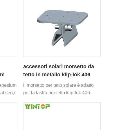
accessori solari morsetto da
um
tetto in metallo klip-lok 406
con piastra grande
rapesium
il morsetto per tetto solare è adatto
at serta
per la lastra per tetto klip-lok 406.