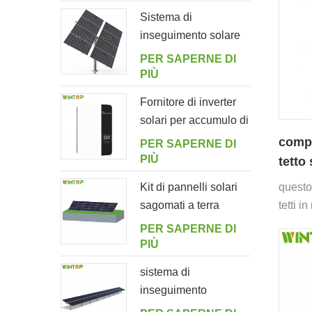
giardino
Sistema di
inseguimento solare
intelligente a doppia
PER SAPERNE DI
fila a palo singolo
PIÙ
Fornitore di inverter
solari per accumulo di
energia off-grid
compo
PER SAPERNE DI
5000ES
PIÙ
tetto
allum
Kit di pannelli solari
questo
sagomati a terra
tetti i
PER SAPERNE DI
PIÙ
sistema di
inseguimento
orizzontale monoasse