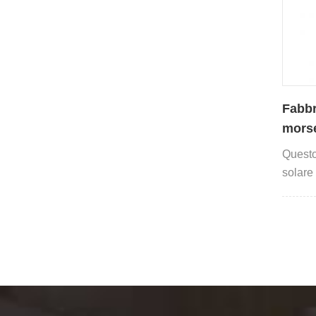
Fabbr
morset
solar
Questo
solare 
lamiera
install