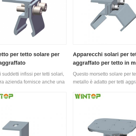
tto per tetto solare per
Apparecchi solari per te
 aggraffato
aggraffato per tetto in m
i suddetti infissi per tetti solari,
Questo morsetto solare per tet
tra azienda fornisce anche una
metallo è adatto per tetti aggra
di tipi di staffe per tetti solari e
senza perforazione.
i di montaggio per pannelli
a terra adatti a diverse forme.