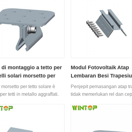
e di montaggio a tetto per
Modul Fotovoltaik Atap
lli solari morsetto per
Lembaran Besi Trapesi
onenti
Penjepit Atap Surya
 morsetto per tetto solare è
Penjepit pemasangan atap t
per tetti in metallo aggraffati.
tidak memerlukan rel dan cep
mudah dipasang.