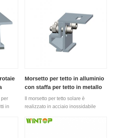
rotaie
Morsetto per tetto in alluminio
a
con staffa per tetto in metallo
aggraffato
 per
Il morsetto per tetto solare è
ti in
realizzato in acciaio inossidabile
SUS304, alluminio AL6005-T5 e altri
materiali