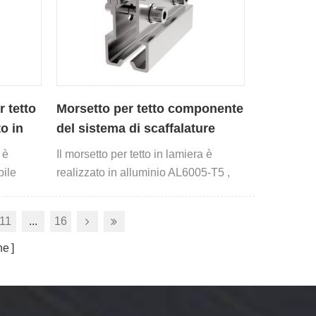
r tetto
Morsetto per tetto componente
to in
del sistema di scaffalature
solari in alluminio per
 è
Il morsetto per tetto in lamiera è
esportazione
bile
realizzato in alluminio AL6005-T5 ,
 e altri
acciaio inossidabile SUS304 e altri
materiali.
11
...
16
ne