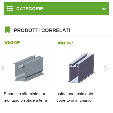
CATEGORIE
PRODOTTI CORRELATI
Binario in alluminio per
guida per posto auto
ac
montaggio solare a terra
coperto in alluminio
mo
componente staffa solare